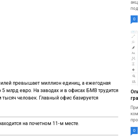
акц
под
0
илей превышает миллион единиц, а ежегодная
 5 млрд евро. На заводах и в офисах БМВ трудится
Оп
м тысяч человек. Главный офис базируется
гр
При
ком
про
ходится на почетном 11-м месте.
0