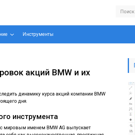
ние
Инструменты
ровок акций BMW и их
следить динамику курса акций компании BMW
тоящего дня.
ого инструмента
 с мировым именем BMW AG выпускает
ла себя как высококачественная, престижная